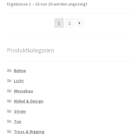
Ergebnisse 1 – 16 von 26 werden angezeigt
1
2
Produktkategorien
Bühne
Licht
Messebau
Möbel & Design
Strom
Ton
Truss & Rigging