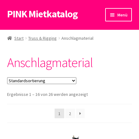
PINK Mietkatalog
Zur
Zum
Menü
Navigation
Inhalt
springen
springen
Start
Start
Truss & Rigging
Anschlagmaterial
Datenschutzerklärung
Anschlagmaterial
Ergebnisse 1 – 16 von 26 werden angezeigt
1
2