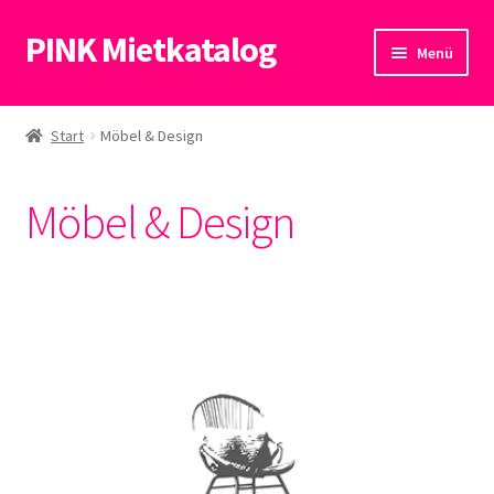
PINK Mietkatalog
Zur
Zum
Menü
Navigation
Inhalt
springen
springen
Start
Start
Möbel & Design
Datenschutzerklärung
Möbel & Design