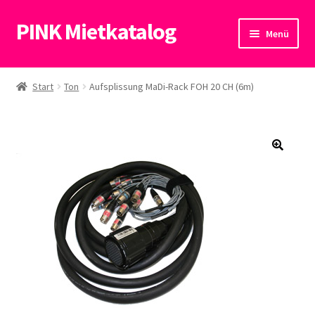
PINK Mietkatalog
Zur
Zum
Menü
Navigation
Inhalt
springen
springen
Start
Start
Ton
Aufsplissung MaDi-Rack FOH 20 CH (6m)
Datenschutzerklärung
🔍