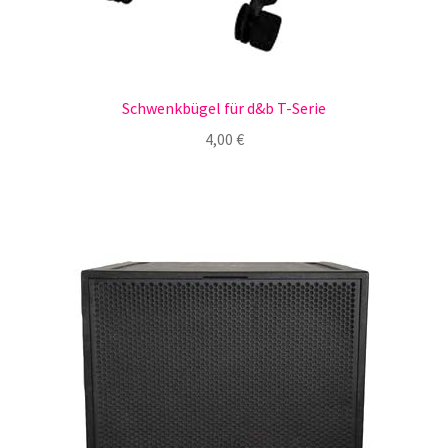
Schwenkbügel für d&b T-Serie
4,00
€