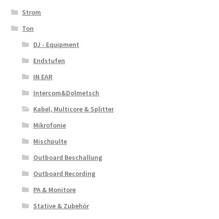
Strom
Ton
DJ - Equipment
Endstufen
IN EAR
Intercom&Dolmetsch
Kabel, Multicore & Splitter
Mikrofonie
Mischpulte
Outboard Beschallung
Outboard Recording
PA & Monitore
Stative & Zubehör