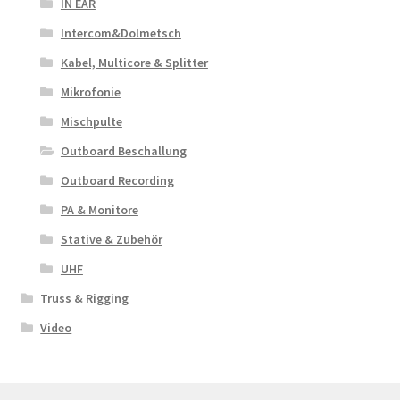
IN EAR
Intercom&Dolmetsch
Kabel, Multicore & Splitter
Mikrofonie
Mischpulte
Outboard Beschallung
Outboard Recording
PA & Monitore
Stative & Zubehör
UHF
Truss & Rigging
Video