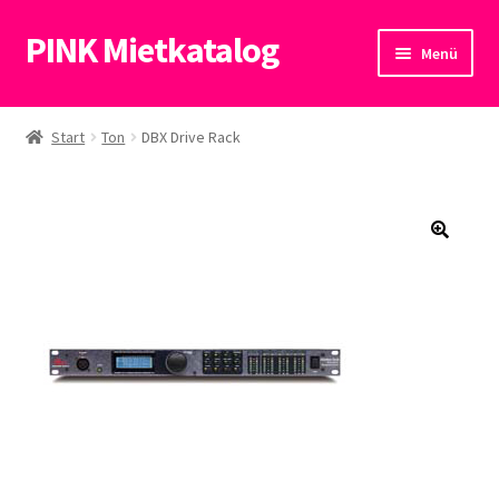
PINK Mietkatalog
Zur
Zum
Menü
Navigation
Inhalt
springen
springen
Start
Start
Ton
DBX Drive Rack
Datenschutzerklärung
🔍