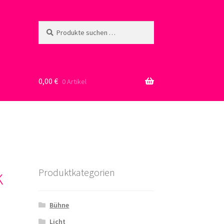
Suche
Suchen
nach:
0,00
€
0 Artikel
k
Produktkategorien
Bühne
Licht