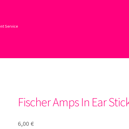
ent Service
Fischer Amps In Ear Stic
6,00
€