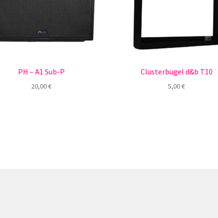
PH – A1 Sub-P
Clusterbügel d&b T10
20,00
€
5,00
€