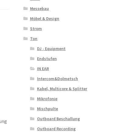
Messebau
Möbel & Design
Strom
Ton
DJ - Equipment
Endstufen
IN EAR
Intercom&Dolmetsch
Kabel, Multicore & Splitter
Mikrofonie
Mischpulte
Outboard Beschallung
dung
Outboard Recording