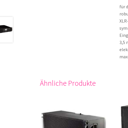
f
ür 
robu
XLR
sym
Eing
3,5
elek
max
Ähnliche Produkte