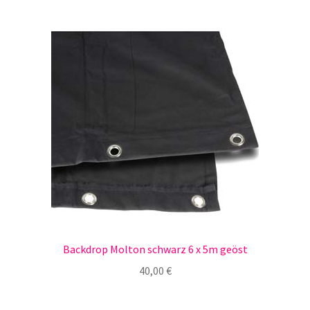
Backdrop Molton schwarz 6 x 5m geöst
40,00
€