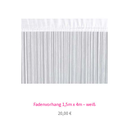
Fadenvorhang 1,5m x 4m – weiß
20,00
€