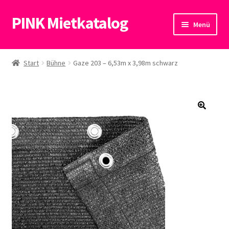
PINK Mietkatalog
Zur
Zum
Menü
Navigation
Inhalt
springen
springen
Start
Start
Bühne
Gaze 203 – 6,53m x 3,98m schwarz
Datenschutzerklärung
🔍