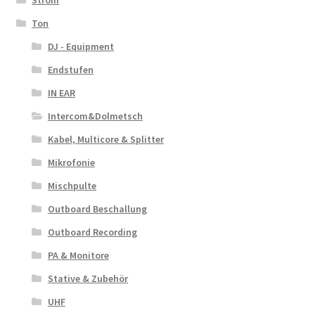
Strom
Ton
DJ - Equipment
Endstufen
IN EAR
Intercom&Dolmetsch
Kabel, Multicore & Splitter
Mikrofonie
Mischpulte
Outboard Beschallung
Outboard Recording
PA & Monitore
Stative & Zubehör
UHF