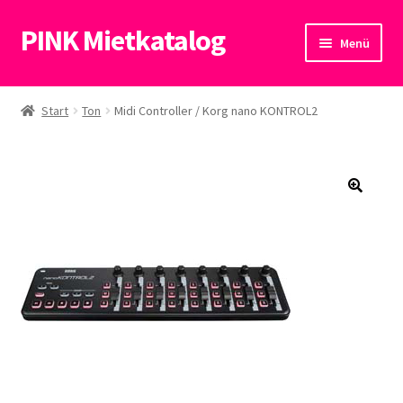
PINK Mietkatalog
Zur
Zum
Menü
Navigation
Inhalt
springen
springen
Start
Start
Ton
Midi Controller / Korg nano KONTROL2
Datenschutzerklärung
🔍