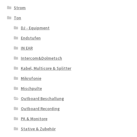
Strom
Ton
DJ - Equipment
Endstufen
IN EAR
Intercom&Dolmetsch
Kabel, Multicore & Splitter
Mikrofonie
Mischpulte
Outboard Beschallung
Outboard Recording
PA & Monitore
Stative & Zubehör