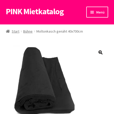
PINK Mietkatalog
Zur
Zum
Menü
Navigation
Inhalt
springen
springen
Start
Start
Bühne
Moltonkasch genäht 40x700cm
Datenschutzerklärung
🔍