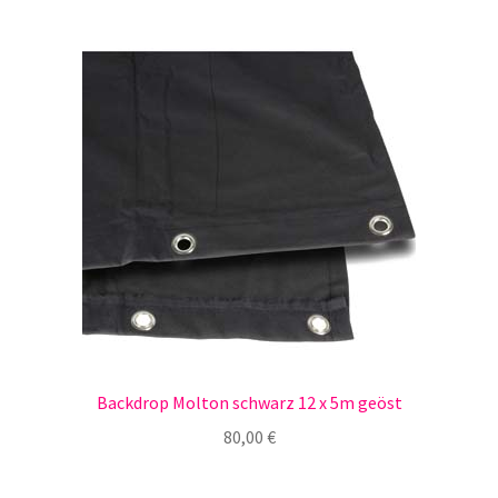
Backdrop Molton schwarz 12 x 5m geöst
80,00
€