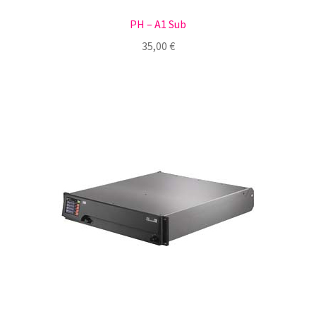
PH – A1 Sub
35,00
€