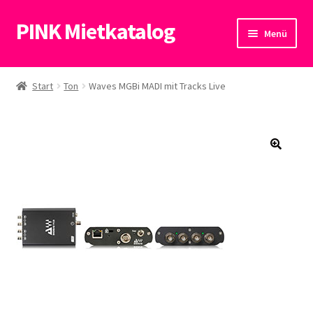
PINK Mietkatalog
Zur
Zum
Menü
Navigation
Inhalt
springen
springen
Start
Start
Ton
Waves MGBi MADI mit Tracks Live
Datenschutzerklärung
🔍