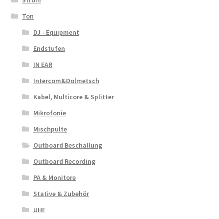
Strom
Ton
DJ - Equipment
Endstufen
IN EAR
Intercom&Dolmetsch
Kabel, Multicore & Splitter
Mikrofonie
Mischpulte
Outboard Beschallung
Outboard Recording
PA & Monitore
Stative & Zubehör
UHF