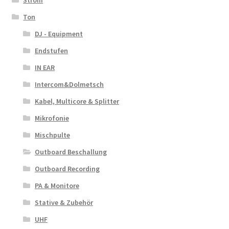
Strom
Ton
DJ - Equipment
Endstufen
IN EAR
Intercom&Dolmetsch
Kabel, Multicore & Splitter
Mikrofonie
Mischpulte
Outboard Beschallung
Outboard Recording
PA & Monitore
Stative & Zubehör
UHF