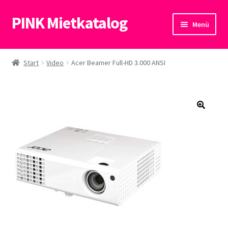
PINK Mietkatalog
Zur
Zum
Menü
Navigation
Inhalt
springen
springen
Start
Start
Video
Acer Beamer Full-HD 3.000 ANSI
Datenschutzerklärung
🔍