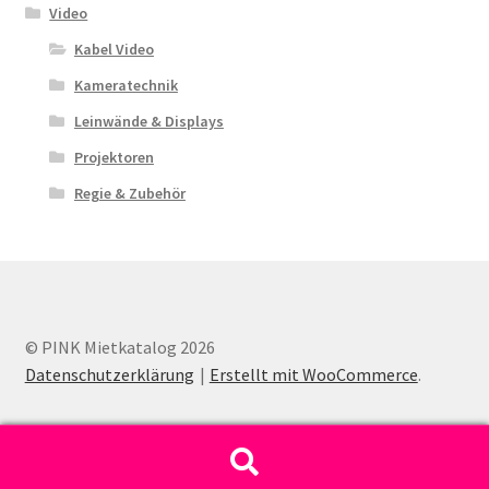
Video
Kabel Video
Kameratechnik
Leinwände & Displays
Projektoren
Regie & Zubehör
© PINK Mietkatalog 2026
Datenschutzerklärung
Erstellt mit WooCommerce
.
Suche
Suchen