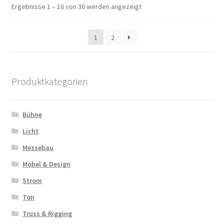
Ergebnisse 1 – 16 von 30 werden angezeigt
1
2
Produktkategorien
Bühne
Licht
Messebau
Möbel & Design
Strom
Ton
Truss & Rigging