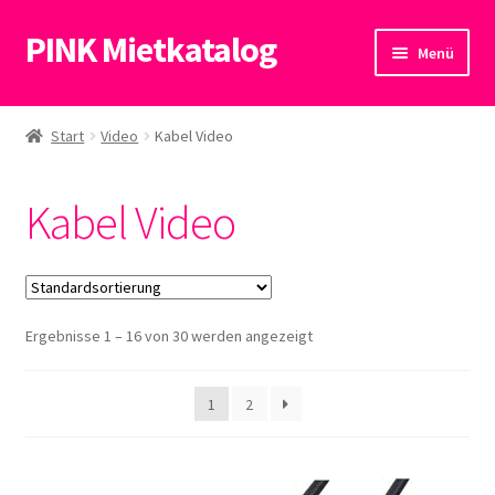
PINK Mietkatalog
Zur
Zum
Menü
Navigation
Inhalt
springen
springen
Start
Start
Video
Kabel Video
Datenschutzerklärung
Kabel Video
Ergebnisse 1 – 16 von 30 werden angezeigt
1
2