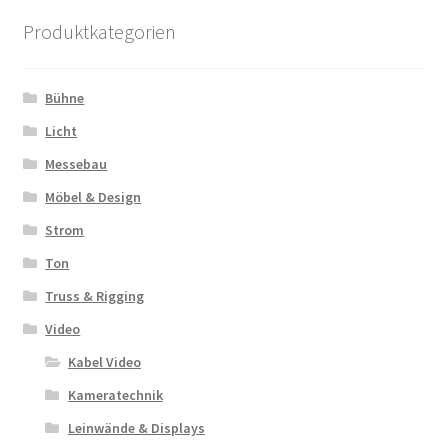
Produktkategorien
Bühne
Licht
Messebau
Möbel & Design
Strom
Ton
Truss & Rigging
Video
Kabel Video
Kameratechnik
Leinwände & Displays