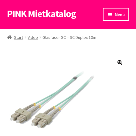
PINK Mietkatalog
Zur
Zum
Menü
Navigation
Inhalt
springen
springen
Start
Start
Video
Glasfaser SC – SC Duplex 10m
Datenschutzerklärung
🔍