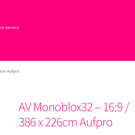
ent Service
26cm Aufpro
AV Monoblox32 – 16:9 /
386 x 226cm Aufpro