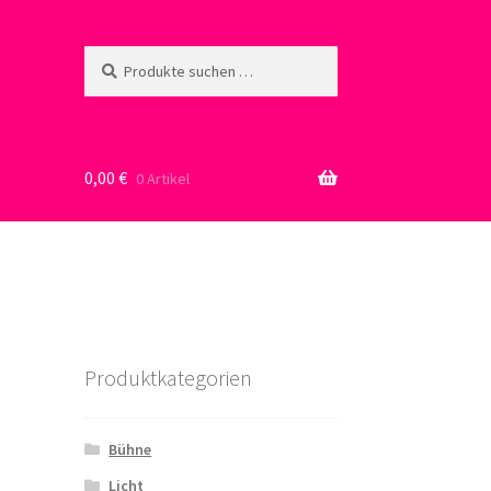
Suche
Suchen
nach:
0,00
€
0 Artikel
Produktkategorien
Bühne
Licht