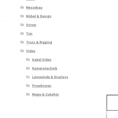
Messebau
Möbel & Design
Strom
Ton
Truss & Rigging
Video
Kabel Video
Kameratechnik
Leinwände & Displays
Projektoren
Regie & Zubehör