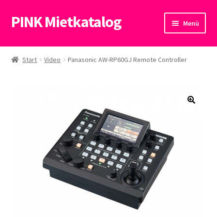
PINK Mietkatalog
Zur
Zum
Menü
Navigation
Inhalt
springen
springen
Start
Start
Video
Panasonic AW-RP60GJ Remote Controller
Datenschutzerklärung
🔍