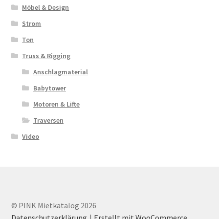
Möbel & Design
Strom
Ton
Truss & Rigging
Anschlagmaterial
Babytower
Motoren & Lifte
Traversen
Video
© PINK Mietkatalog 2026
Datenschutzerklärung
Erstellt mit WooCommerce
.