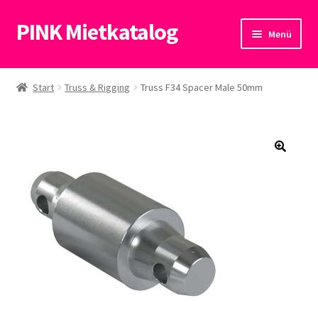
PINK Mietkatalog
Zur
Zum
Menü
Navigation
Inhalt
springen
springen
Start
Start
Truss & Rigging
Truss F34 Spacer Male 50mm
Datenschutzerklärung
🔍