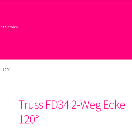
ent Service
e 120°
Truss FD34 2-Weg Ecke
120°