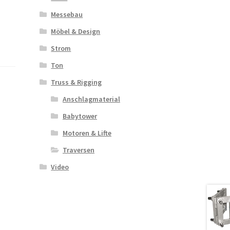
Messebau
Möbel & Design
Strom
Ton
Truss & Rigging
Anschlagmaterial
Babytower
Motoren & Lifte
Traversen
Video