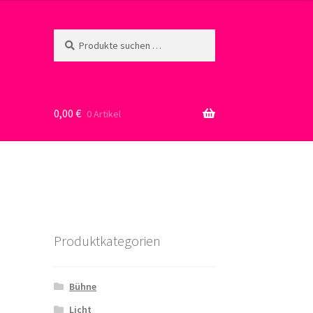
Suche
Suchen
nach:
0,00
€
0 Artikel
Produktkategorien
Bühne
Licht