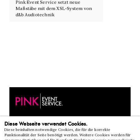
Pink Event Service setzt neue
Maßstäbe mit dem XSL-System von
d&b Audiotechnik
REETZSTR. 83/1
Diese Webseite verwendet Cookies.
76327 PFINZTAL
Diese beinhalten notwendige Cookies, die für die korrekte
TEL. 07240. 600 874
Funktionalität der Seite benötigt werden. Weitere Cookies werden für
INFO@PINK-ES.DE