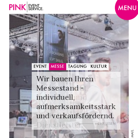
Togg
navi
EVENT
MESSE
TAGUNG
KULTUR
Wir bauen Ihren
Messestand -
individuell,
aufmerksamkeitsstark
und verkaufsfördernd.
MEHR LESEN
E-MAIL