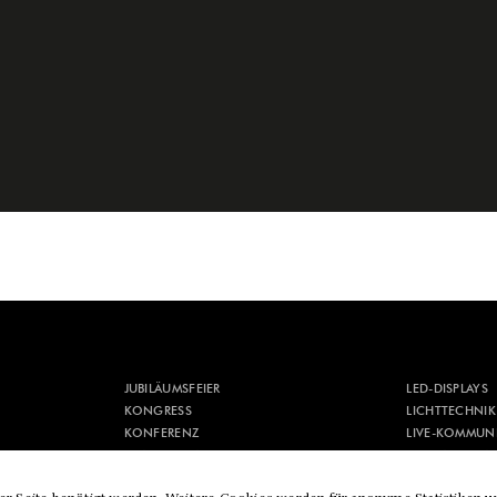
JUBILÄUMSFEIER
LED-DISPLAYS
KONGRESS
LICHTTECHNIK
KONFERENZ
LIVE-KOMMUN
KONZEPTION
MEDIENTECHN
KULTUR & FESTIVAL
MESSEBAU & M