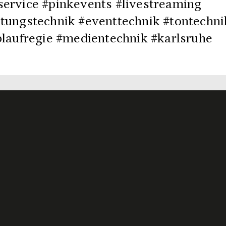
service #pinkevents #livestreaming
ltungstechnik #eventtechnik #tontechni
blaufregie #medientechnik #karlsruhe