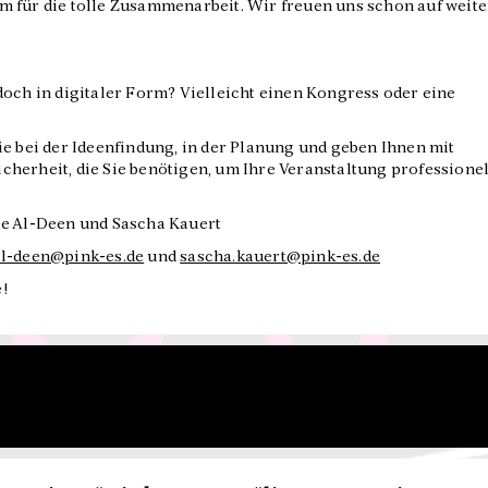
m für die tolle Zusammenarbeit. Wir freuen uns schon auf weite
doch in digitaler Form? Vielleicht einen Kongress oder eine
ie bei der Ideenfindung, in der Planung und geben Ihnen mit
herheit, die Sie benötigen, um Ihre Veranstaltung professionel
ie Al-Deen und Sascha Kauert
al-deen@pink-es.de
und
sascha.kauert@pink-es.de
e!