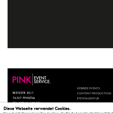
HYBRIDE EVENTS
REETZSTR. 83/1
CONTENT PRODUCTION
76327 PFINZTAL
EVENTAGENTUR
TEL. 07240. 600 874
EVENTMANAGEMENT
Diese Webseite verwendet Cookies.
INFO@PINK-ES.DE
GALA