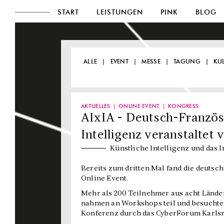
START
LEISTUNGEN
PINK
BLOG
ALLE
EVENT
MESSE
TAGUNG
KU
AKTUELLES
ONLINE EVENT
KONGRESS
AIxIA - Deutsch-Französ
Intelligenz veranstalte
Künstliche Intelligenz und das I
Bereits zum dritten Mal fand die deutsc
Online Event.
Mehr als 200 Teilnehmer aus acht Lände
nahmen an Workshops teil und besuchte
Konferenz durch das CyberForum Karls