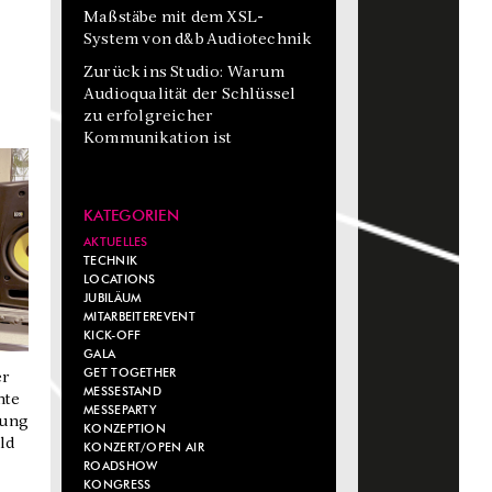
Maßstäbe mit dem XSL-
System von d&b Audiotechnik
Zurück ins Studio: Warum
Audioqualität der Schlüssel
zu erfolgreicher
Kommunikation ist
KATEGORIEN
AKTUELLES
TECHNIK
LOCATIONS
JUBILÄUM
MITARBEITEREVENT
KICK-OFF
GALA
GET TOGETHER
er
MESSESTAND
hte
MESSEPARTY
zung
KONZEPTION
ld
KONZERT/OPEN AIR
ROADSHOW
KONGRESS