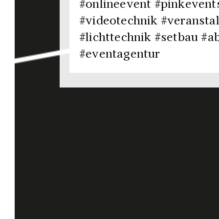
#onlineevent #pinkevent
#videotechnik #veransta
#lichttechnik #setbau #a
#eventagentur