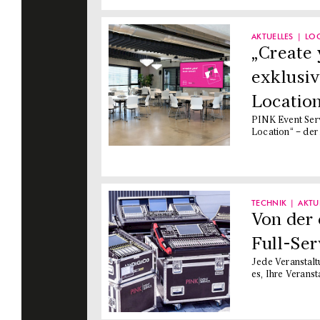
AKTUELLES
LO
„Create 
exklusi
Locatio
PINK Event Servi
Location“ – der
TECHNIK
AKTU
Von der 
Full-Ser
Jede Veranstaltu
es, Ihre Verans