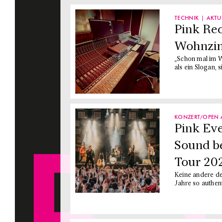
TECHNIK
AKTU
Pink Rec
Wohnzim
„Schon mal im 
als ein Slogan, 
KONZERT/OPEN 
Pink Eve
Sound be
Tour 20
Keine andere d
Jahre so authen