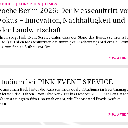
KTUELLES
KONZEPTION
DESIGN
oche Berlin 2026: Der Messeauftritt v
okus – Innovation, Nachhaltigkeit und
der Landwirtschaft
Jahren sorgt Pink Event Service dafür, dass der Stand des Bundeszentrums f
(BZL) auf allen Messeauftritten ein stimmiges Erscheinungsbild erhält – vo
is zum finalen Aufbau vor Ort.
ZUM ARTIKE
Studium bei PINK EVENT SERVICE
t uns einen Blick hinter die Kulissen Ihres dualen Studiums im Eventmana
n letzten drei Jahren – von Oktober 2022 bis Oktober 2025 – hat Lena, nach
Veranstaltungskauffrau, hautnah erlebt, wie Theorie und Praxis perfekt
en.
ZUM ARTIKE