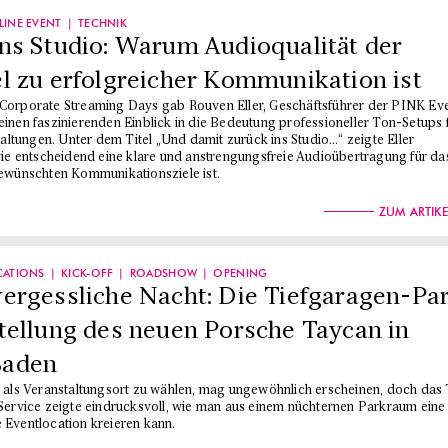
INE EVENT
TECHNIK
ns Studio: Warum Audioqualität der
l zu erfolgreicher Kommunikation ist
Corporate Streaming Days gab Rouven Eller, Geschäftsführer der PINK Ev
inen faszinierenden Einblick in die Bedeutung professioneller Ton-Setups 
taltungen. Unter dem Titel „Und damit zurück ins Studio…“ zeigte Eller
wie entscheidend eine klare und anstrengungsfreie Audioübertragung für da
ewünschten Kommunikationsziele ist.
ZUM ARTIKE
CATIONS
KICK-OFF
ROADSHOW
OPENING
ergessliche Nacht: Die Tiefgaragen-Pa
tellung des neuen Porsche Taycan in
Baden
 als Veranstaltungsort zu wählen, mag ungewöhnlich erscheinen, doch das
Service zeigte eindrucksvoll, wie man aus einem nüchternen Parkraum eine
Eventlocation kreieren kann.