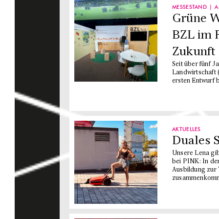
MESSESTAND
A
Grüne W
BZL im F
Zukunft 
Seit über fünf 
Landwirtschaft 
ersten Entwurf b
AKTUELLES
Duales 
Unsere Lena gib
bei PINK: In de
Ausbildung zur 
zusammenkomm