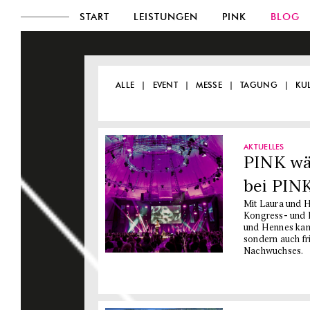
START
LEISTUNGEN
PINK
BLOG
ALLE
EVENT
MESSE
TAGUNG
KU
AKTUELLES
PINK wäc
bei PIN
Mit Laura und H
Kongress- und E
und Hennes kam 
sondern auch fr
Nachwuchses.