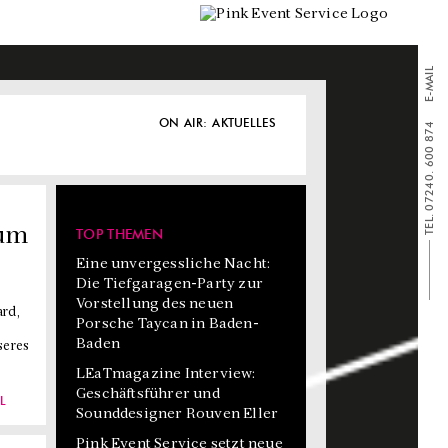
E-MAIL
ON AIR:
AKTUELLES
TEL. 07240. 600 874
ium
TOP THEMEN
Eine unvergessliche Nacht:
Die Tiefgaragen-Party zur
Vorstellung des neuen
ard,
Porsche Taycan in Baden-
Baden
seres
LEaTmagazine Interview:
Geschäftsführer und
L
Sounddesigner Rouven Eller
Pink Event Service setzt neue