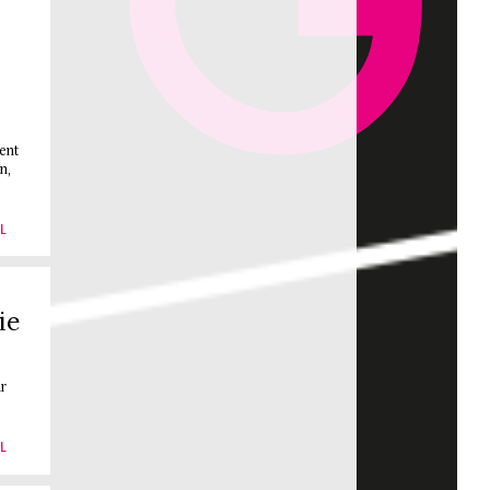
ent
n,
L
ie
r
L