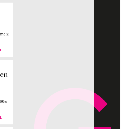
t mehr
L
ten
 60er
L