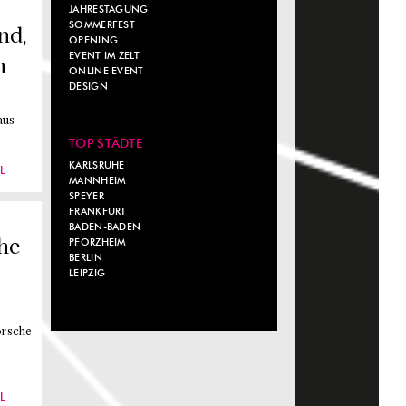
JAHRESTAGUNG
SOMMERFEST
nd,
OPENING
EVENT IM ZELT
m
ONLINE EVENT
DESIGN
aus
TOP STÄDTE
KARLSRUHE
L
MANNHEIM
SPEYER
FRANKFURT
BADEN-BADEN
he
PFORZHEIM
BERLIN
e
LEIPZIG
orsche
L