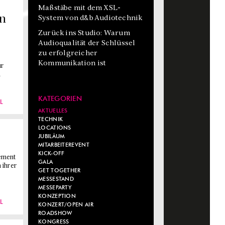
Maßstäbe mit dem XSL-
on
System von d&b Audiotechnik
Zurück ins Studio: Warum
Audioqualität der Schlüssel
zu erfolgreicher
Kommunikation ist
ür
m
KATEGORIEN
L
AKTUELLES
TECHNIK
LOCATIONS
JUBILÄUM
MITARBEITEREVENT
KICK-OFF
gement
GALA
 ihrer
GET TOGETHER
MESSESTAND
MESSEPARTY
KONZEPTION
L
KONZERT/OPEN AIR
ROADSHOW
KONGRESS