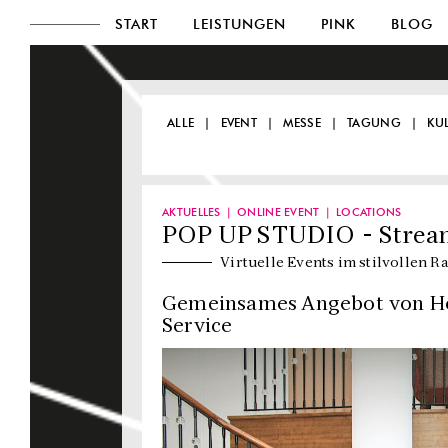
START
LEISTUNGEN
PINK
BLOG
ALLE
EVENT
MESSE
TAGUNG
KU
AKTUELLES
ONLINE EVENT
LOCATIONS
POP UP STUDIO - Strea
Virtuelle Events im stilvollen
Gemeinsames Angebot von H
Service