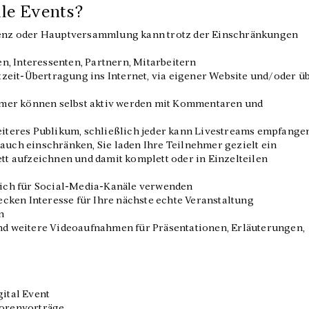
le Events?
enz oder Hauptversammlung kann trotz der Einschränkungen
n, Interessenten, Partnern, Mitarbeitern
tzeit-Übertragung ins Internet, via eigener Website und/oder ü
hmer können selbst aktiv werden mit Kommentaren und
iteres Publikum, schließlich jeder kann Livestreams empfange
uch einschränken, Sie laden Ihre Teilnehmer gezielt ein
t aufzeichnen und damit komplett oder in Einzelteilen
lich für Social-Media-Kanäle verwenden
ecken Interesse für Ihre nächste echte Veranstaltung
n
d weitere Videoaufnahmen für Präsentationen, Erläuterungen,
ital Event
sorenvorträge