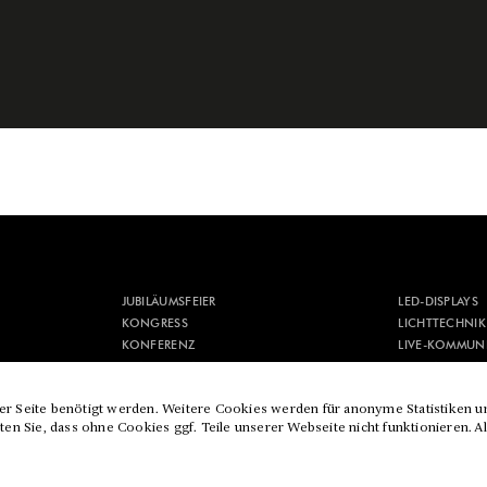
JUBILÄUMSFEIER
LED-DISPLAYS
KONGRESS
LICHTTECHNIK
KONFERENZ
LIVE-KOMMUN
KONZEPTION
MEDIENTECHN
KULTUR & FESTIVAL
MESSEBAU & M
der Seite benötigt werden. Weitere Cookies werden für anonyme Statistiken u
en Sie, dass ohne Cookies ggf. Teile unserer Webseite nicht funktionieren. A
T
GEBRAUCHTMARKT
AGB
IMPRESSUM
DATENSCHUTZ