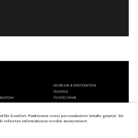
MOBILIAR & DEKORATION
TAGUNG
IKATION
TONTECHNIK
IK
VERANSTALTUNGSTECHNIK
ESSEDESIGN
VIDEOTECHNIK
nd für Komfort-Funktionen sowie personalisierte Inhalte genutzt. Sie
lle erfassten Informationen werden anonymisiert.