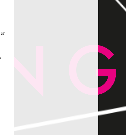
ber
n