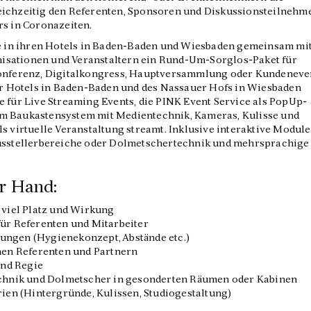
eichzeitig den Referenten, Sponsoren und Diskussionsteilnehm
rs in Coronazeiten.
 in ihren Hotels in Baden-Baden und Wiesbaden gemeinsam mi
isationen und Veranstaltern ein Rund-Um-Sorglos-Paket für
konferenz, Digitalkongress, Hauptversammlung oder Kundeneve
 Hotels in Baden-Baden und des Nassauer Hofs in Wiesbaden
e für Live Streaming Events, die PINK Event Service als PopUp-
im Baukastensystem mit Medientechnik, Kameras, Kulisse und
s virtuelle Veranstaltung streamt. Inklusive interaktive Module
Ausstellerbereiche oder Dolmetschertechnik und mehrsprachige
er Hand:
viel Platz und Wirkung
ür Referenten und Mitarbeiter
ngen (Hygienekonzept, Abstände etc.)
nen Referenten und Partnern
und Regie
chnik und Dolmetscher in gesonderten Räumen oder Kabinen
ien (Hintergründe, Kulissen, Studiogestaltung)