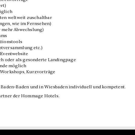
rt)
öglich
en weltweit zuschaltbar
ngen, wie im Fernsehen)
r mehr Abwechslung)
ams
tionstools
tversammlung etc.)
 Eventwebsite
ch oder als gesonderte Landingpage
ände möglich
 Workshops, Kurzvorträge
n Baden-Baden und in Wiesbaden individuell und kompetent.
Partner der Hommage Hotels.