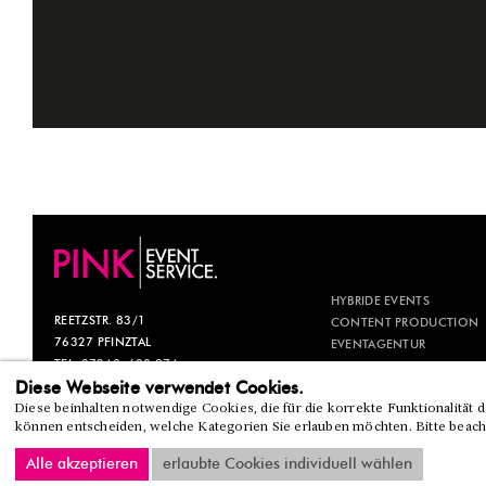
HYBRIDE EVENTS
REETZSTR. 83/1
CONTENT PRODUCTION
76327 PFINZTAL
EVENTAGENTUR
TEL. 07240. 600 874
EVENTMANAGEMENT
Diese Webseite verwendet Cookies.
INFO@PINK-ES.DE
GALA
Diese beinhalten notwendige Cookies, die für die korrekte Funktionalität 
können entscheiden, welche Kategorien Sie erlauben möchten. Bitte beacht
KONTAK
Alle akzeptieren
erlaubte Cookies individuell wählen