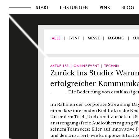
START
LEISTUNGEN
PINK
BLOG
ALLE
EVENT
MESSE
TAGUNG
KU
AKTUELLES
ONLINE EVENT
TECHNIK
Zurück ins Studio: Warum
erfolgreicher Kommunika
Die Bedeutung von erstklassiger
Im Rahmen der Corporate Streaming Days
einen faszinierenden Einblick in die Be
Unter dem Titel „Und damit zurück ins St
anstrengungsfreie Audioübertragung für
seinem Team setzt Eller auf innovative
und demonstriert, wie komplexe Situat