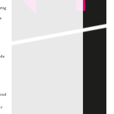
rtig
s
e
 da
dend
er