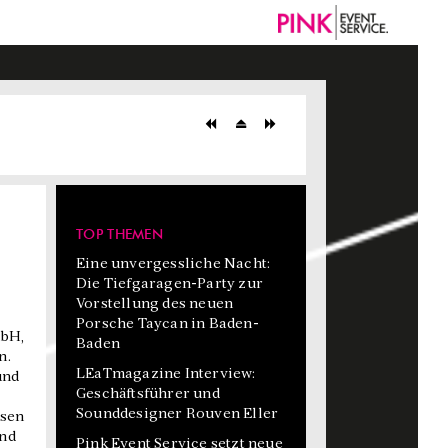
TOP THEMEN
Eine unvergessliche Nacht:
Die Tiefgaragen-Party zur
Vorstellung des neuen
Porsche Taycan in Baden-
mbH,
Baden
n.
LEaTmagazine Interview:
und
Geschäftsführer und
Sounddesigner Rouven Eller
ssen
und
Pink Event Service setzt neue