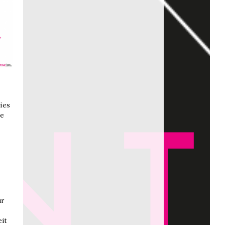
ies
te
ür
eit