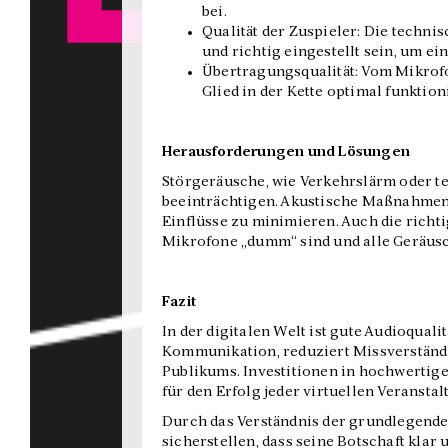
bei.
Qualität der Zuspieler: Die techn
und richtig eingestellt sein, um e
Übertragungsqualität: Vom Mikrofo
Glied in der Kette optimal funktio
Herausforderungen und Lösungen
Störgeräusche, wie Verkehrslärm oder t
beeinträchtigen. Akustische Maßnahmen,
Einflüsse zu minimieren. Auch die richt
Mikrofone „dumm“ sind und alle Geräu
Fazit
In der digitalen Welt ist gute Audioquali
Kommunikation, reduziert Missverständ
Publikums. Investitionen in hochwertige
für den Erfolg jeder virtuellen Veranstal
Durch das Verständnis der grundlegende
sicherstellen, dass seine Botschaft klar 