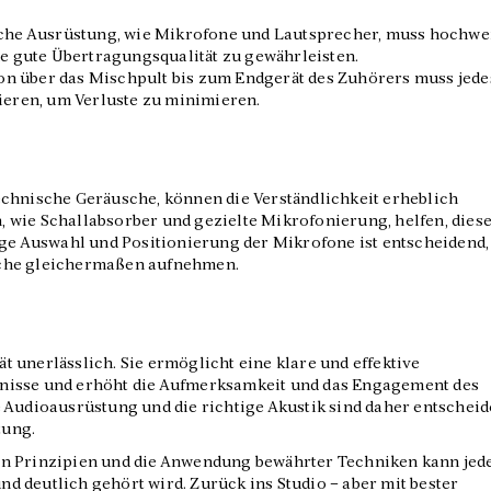
ische Ausrüstung, wie Mikrofone und Lautsprecher, muss hochwe
ine gute Übertragungsqualität zu gewährleisten.
n über das Mischpult bis zum Endgerät des Zuhörers muss jede
nieren, um Verluste zu minimieren.
echnische Geräusche, können die Verständlichkeit erheblich
 wie Schallabsorber und gezielte Mikrofonierung, helfen, dies
ige Auswahl und Positionierung der Mikrofone ist entscheidend,
sche gleichermaßen aufnehmen.
tät unerlässlich. Sie ermöglicht eine klare und effektive
nisse und erhöht die Aufmerksamkeit und das Engagement des
 Audioausrüstung und die richtige Akustik sind daher entschei
tung.
n Prinzipien und die Anwendung bewährter Techniken kann jed
und deutlich gehört wird. Zurück ins Studio – aber mit bester