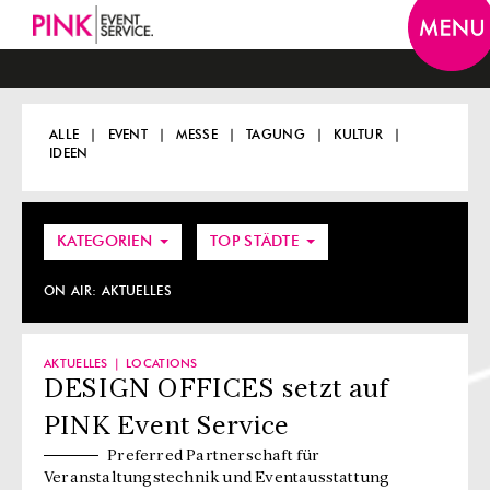
Togg
navi
ALLE
EVENT
MESSE
TAGUNG
KULTUR
IDEEN
KATEGORIEN
TOP STÄDTE
ON AIR:
AKTUELLES
AKTUELLES
LOCATIONS
DESIGN OFFICES setzt auf
PINK Event Service
Preferred Partnerschaft für
Veranstaltungstechnik und Eventausstattung