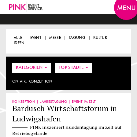
Togg
navi
ALLE
EVENT
MESSE
TAGUNG
KULTUR
IDEEN
KATEGORIEN
TOP STÄDTE
ON AIR:
KONZEPTION
KONZEPTION
JAHRESTAGUNG
EVENT IM ZELT
Bardusch Wirtschaftsforum in
Ludwigshafen
PINK inszeniert Kundentagung im Zelt auf
Betriebsgelände