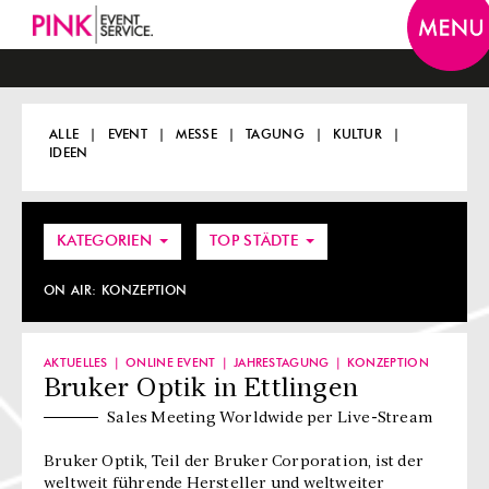
Togg
navi
ALLE
EVENT
MESSE
TAGUNG
KULTUR
IDEEN
KATEGORIEN
TOP STÄDTE
ON AIR:
KONZEPTION
AKTUELLES
ONLINE EVENT
JAHRESTAGUNG
KONZEPTION
Bruker Optik in Ettlingen
Sales Meeting Worldwide per Live-Stream
Bruker Optik, Teil der Bruker Corporation, ist der
weltweit führende Hersteller und weltweiter