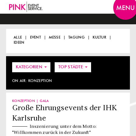
Togg
navi
ALLE
EVENT
MESSE
TAGUNG
KULTUR
IDEEN
KATEGORIEN
TOP STÄDTE
ON AIR:
KONZEPTION
KONZEPTION
GALA
Große Ehrungsevents der IHK
Karlsruhe
Inszenierung unter dem Motto:
"Willkommen zurück in der Zukunft"