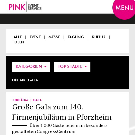
Togg
navi
ALLE
EVENT
MESSE
TAGUNG
KULTUR
IDEEN
KATEGORIEN
TOP STÄDTE
ON AIR:
GALA
JUBILÄUM
GALA
Große Gala zum 140.
Firmenjubiläum in Pforzheim
Über 1.000 Gäste feiern im besonders
gestalteten CongressCentrum