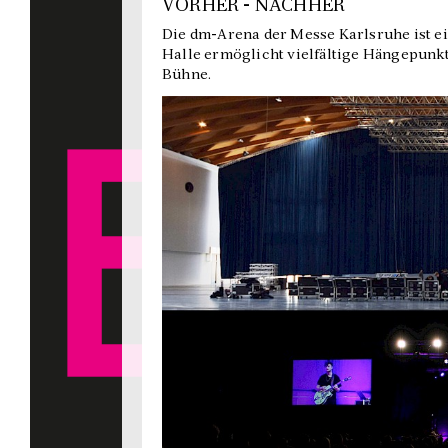
VORHER - NACHHER
Die dm-Arena der Messe Karlsruhe ist ei
Halle ermöglicht vielfältige Hängepunkt
Bühne.