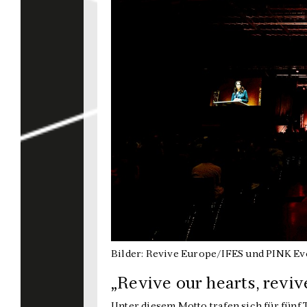
Bilder: Revive Europe/IFES und PINK Ev
„Revive our hearts, reviv
Unter diesem Motto trafen sich für fün