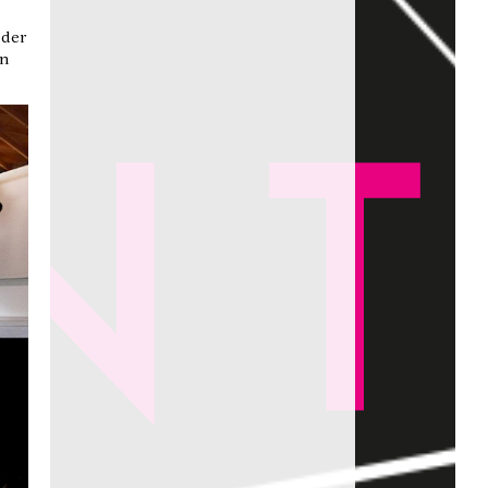
 der
en