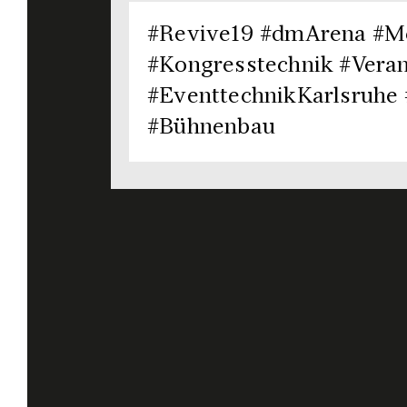
#Revive19 #dmArena #Me
#Kongresstechnik #Veran
#EventtechnikKarlsruhe
#Bühnenbau