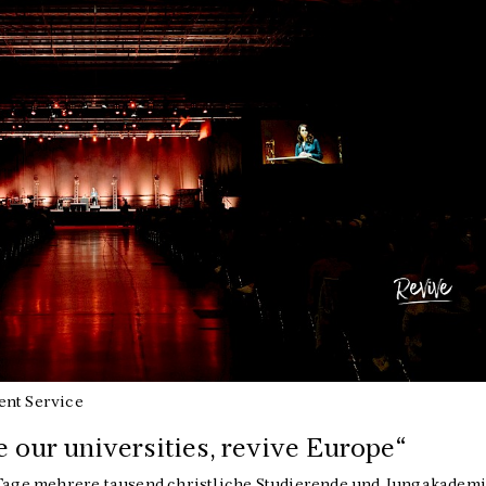
ent Service
e our universities, revive Europe“
f Tage mehrere tausend christliche Studierende und Jungakadem