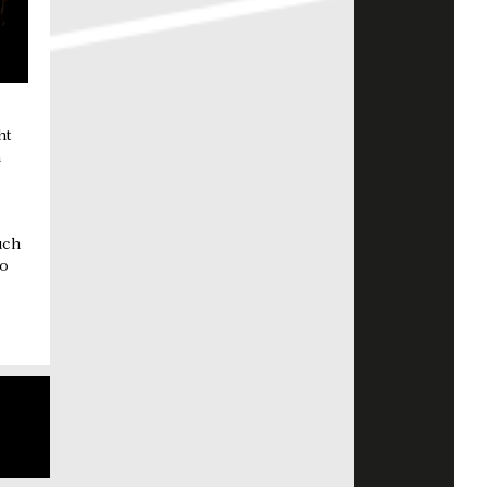
ht
n
uch
wo