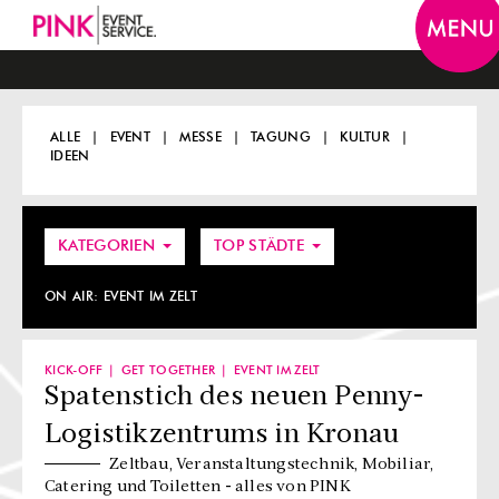
Togg
navi
ALLE
EVENT
MESSE
TAGUNG
KULTUR
IDEEN
KATEGORIEN
TOP STÄDTE
ON AIR:
EVENT IM ZELT
KICK-OFF
GET TOGETHER
EVENT IM ZELT
Spatenstich des neuen Penny-
Logistikzentrums in Kronau
Zeltbau, Veranstaltungstechnik, Mobiliar,
Catering und Toiletten - alles von PINK