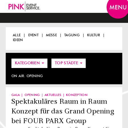
Togg
navi
ALLE
EVENT
MESSE
TAGUNG
KULTUR
IDEEN
KATEGORIEN
TOP STÄDTE
ON AIR:
OPENING
GALA
OPENING
AKTUELLES
KONZEPTION
Spektakuläres Raum in Raum
Konzept für das Grand Opening
bei FOUR PARX Group