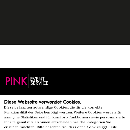
REETZSTR. 83/1
Diese Webseite verwendet Cookies.
76327 PFINZTAL
Diese beinhalten notwendige Cookies, die für die korrekte
TEL. 07240. 600 874
Funktionalität der Seite benötigt werden. Weitere Cookies werden für
INFO@PINK-ES.DE
anonyme Statistiken und für Komfort-Funktionen sowie personalisierte
Inhalte genutzt. Sie können entscheiden, welche Kategorien Sie
erlauben möchten. Bitte beachten Sie, dass ohne Cookies ggf. Teile
KONTAKT
GEBRAUCHTMARKT
AGB
IMPRESSUM