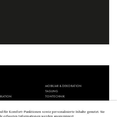
MOBILIAR & DEKORATION
TAGUNG
IKATION
TONTECHNIK
IK
VERANSTALTUNGSTECHNIK
ESSEDESIGN
VIDEOTECHNIK
nd für Komfort-Funktionen sowie personalisierte Inhalte genutzt. Sie
lle erfassten Informationen werden anonymisiert.