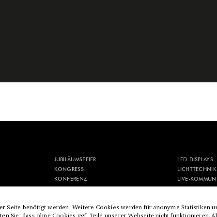
JUBILÄUMSFEIER
LED-DISPLAYS
KONGRESS
LICHTTECHNIK
KONFERENZ
LIVE-KOMMUN
KONZEPTION
MEDIENTECHN
KULTUR & FESTIVAL
MESSEBAU & M
der Seite benötigt werden. Weitere Cookies werden für anonyme Statistiken u
en Sie, dass ohne Cookies ggf. Teile unserer Webseite nicht funktionieren. A