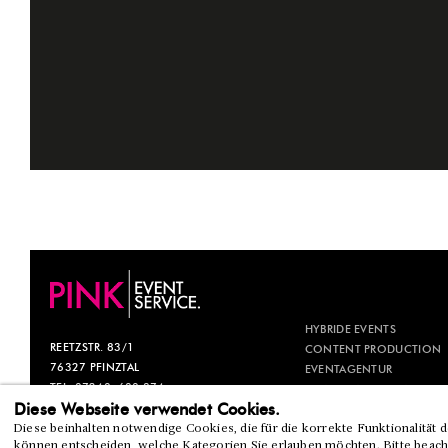
HYBRIDE EVENTS
REETZSTR. 83/1
CONTENT PRODUCTION
76327 PFINZTAL
EVENTAGENTUR
TEL. 07240. 600 874
EVENTMANAGEMENT
Diese Webseite verwendet Cookies.
INFO@PINK-ES.DE
GALA
Diese beinhalten notwendige Cookies, die für die korrekte Funktionalität 
können entscheiden, welche Kategorien Sie erlauben möchten. Bitte beacht