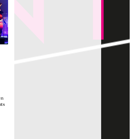
en
nts