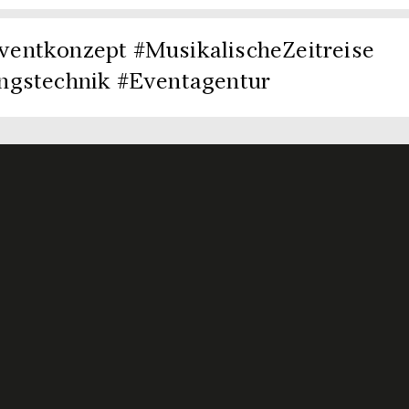
entkonzept #MusikalischeZeitreise
ngstechnik #Eventagentur