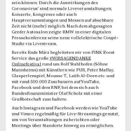
sein können. Durch die Auswirkungen des
Coronavirus' sind normale Liveveranstaltungen,
Konzerte, Kongresse oder auch
Hauptversammlungen und Messen auf absehbare
Zeit nicht (mehr) möglich. Nach dem abgesagten
Genfer Autosalon zeigte BMW in einer digitalen
Pressekonferenz seine neue vollelektrische Coupé-
Studie via Livestream.
Bereits Ende März begleiteten wir von PINK Event
Service das große
#WIRSAGENDANKE
Onlinefestival
rund um Rolf Stahlhofen (Söhne
Mannheims) mit Künstlern wie PUR, Peter Maffay,
Glasperlenspiel, Mousse T., Laith Al-Deen etc. und
mit rund 500.000 Zuschauern auf YouTube,
Facebook und dem RNF, bei dem sich auch
Bundesfinanzminister Olaf Scholz mit einer
Grußbotschaft zuschaltete.
Auch Instagram und Facebook werden wie YouTube
und Vimeo regelmäßig für Live-Streamings genutzt,
um von Veranstaltungen zu berichten oder
Meetings über Standorte hinweg zu ermöglichen.