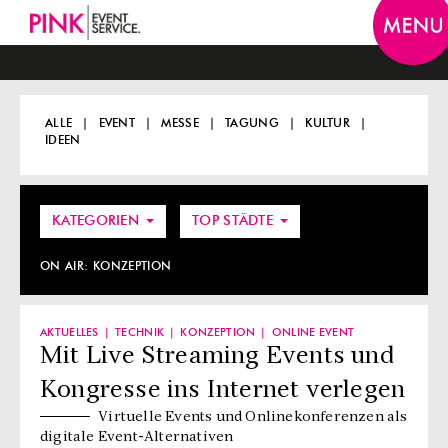
Togg
navi
ALLE
EVENT
MESSE
TAGUNG
KULTUR
IDEEN
KATEGORIEN
TOP STÄDTE
ON AIR:
KONZEPTION
AKTUELLES
TECHNIK
KONZEPTION
ONLINE EVENT
Mit Live Streaming Events und
Kongresse ins Internet verlegen
Virtuelle Events und Onlinekonferenzen als
digitale Event-Alternativen